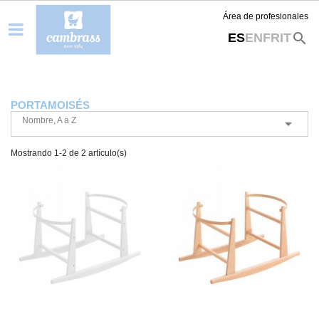
Área de profesionales
search
ES
EN
FR
IT
PORTAMOISÉS
Nombre, A a Z

Mostrando 1-2 de 2 artículo(s)