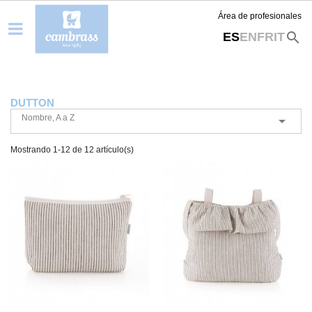
Área de profesionales
search
ES
EN
FR
IT
DUTTON
Nombre, A a Z

Mostrando 1-12 de 12 artículo(s)