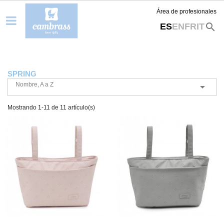
Área de profesionales
search
ES
EN
FR
IT
SPRING
Nombre, A a Z

Mostrando 1-11 de 11 artículo(s)