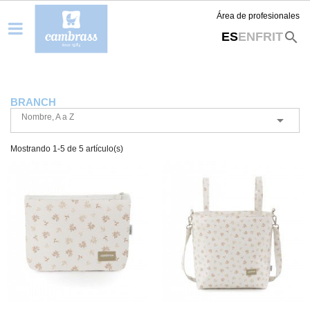
Área de profesionales
search
ES
EN
FR
IT
BRANCH
Nombre, A a Z

Mostrando 1-5 de 5 artículo(s)