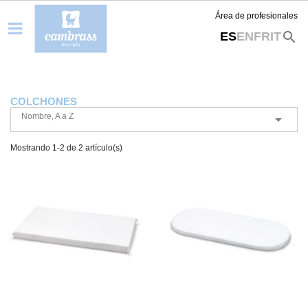
Área de profesionales
search
ES
EN
FR
IT
COLCHONES
Nombre, A a Z

Mostrando 1-2 de 2 artículo(s)