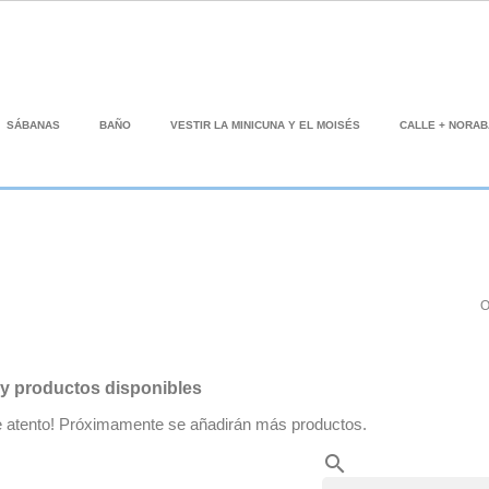
SÁBANAS
BAÑO
VESTIR LA MINICUNA Y EL MOISÉS
CALLE + NORA
O
y productos disponibles
e atento! Próximamente se añadirán más productos.
search