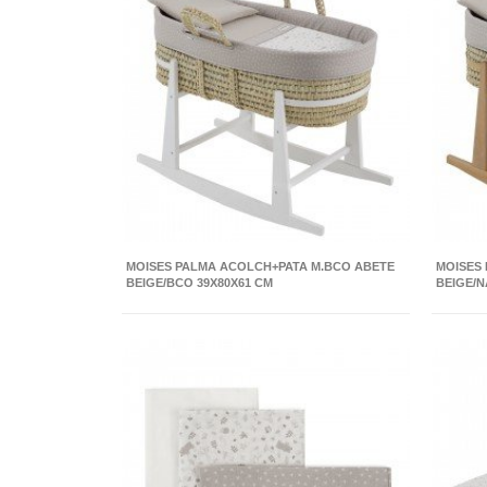
MOISES PALMA ACOLCH+PATA M.BCO ABETE
MOISES
BEIGE/BCO 39X80X61 CM
BEIGE/N