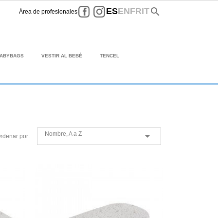
Facebook
Instagram
search
ES
EN
FR
IT
Área de profesionales
BABYBAGS
VESTIR AL BEBÉ
TENCEL
Nombre, A a Z

rdenar por: