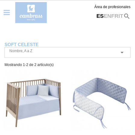
Área de profesionales
search
ES
EN
FR
IT
SOFT CELESTE
Nombre, A a Z

Mostrando 1-2 de 2 artículo(s)