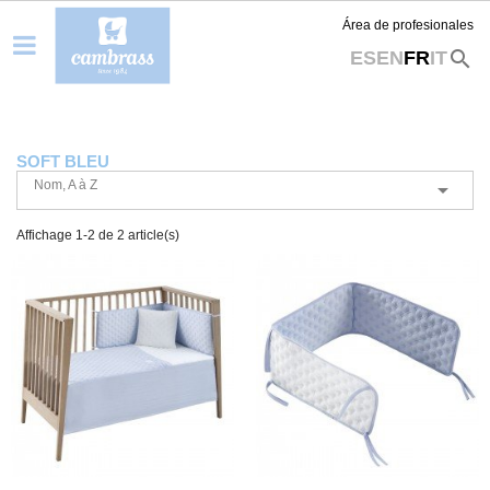
Área de profesionales
search
ES
EN
FR
IT
SOFT BLEU
Nom, A à Z

Affichage 1-2 de 2 article(s)