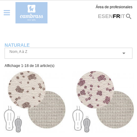
Área de profesionales
search
ES
EN
FR
IT
NATURALE
Nom, A à Z

Affichage 1-18 de 18 article(s)