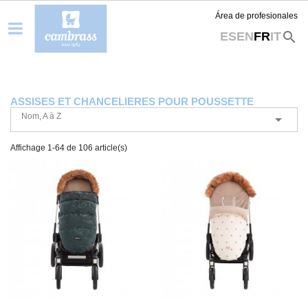
Área de profesionales
search
ES
EN
FR
IT
ASSISES ET CHANCELIERES POUR POUSSETTE
Nom, A à Z

Affichage 1-64 de 106 article(s)