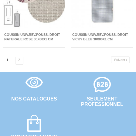
COUSSIN UNIV.REV.POUSS. DROIT
COUSSIN UNIV.REV.POUSS. DROIT
NATURALE ROSE 30X80X1 CM
VICKY BLEU 30X80X1 CM
1
2
Suivant

NOS CATALOGUES
SEULEMENT
PROFESSIONNEL