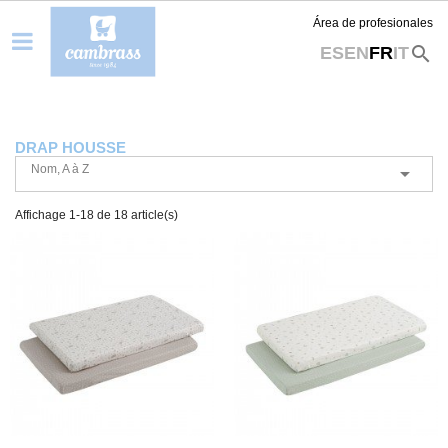
Área de profesionales
search
ES
EN
FR
IT
DRAP HOUSSE
Nom, A à Z

Affichage 1-18 de 18 article(s)