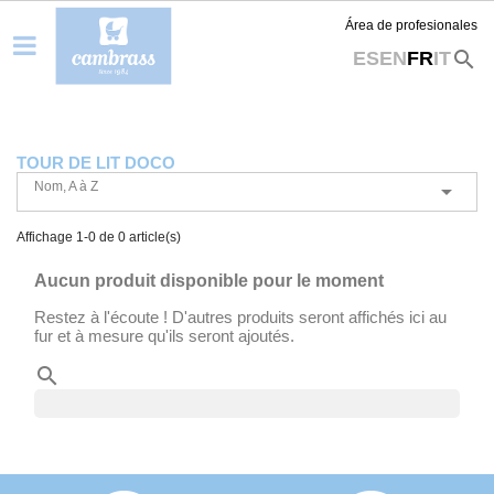
Área de profesionales
search
ES
EN
FR
IT
TOUR DE LIT DOCO
Nom, A à Z

Affichage 1-0 de 0 article(s)
Aucun produit disponible pour le moment
Restez à l'écoute ! D'autres produits seront affichés ici au
fur et à mesure qu'ils seront ajoutés.
search