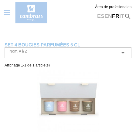
Área de profesionales
search
ES
EN
FR
IT
SET 4 BOUGIES PARFUMÉES 5 CL
Nom, A à Z

Affichage 1-1 de 1 article(s)