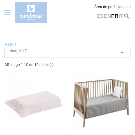
Área de profesionales
search
ES
EN
FR
IT
SOFT
Nom, A à Z

Affichage 1-10 de 10 article(s)