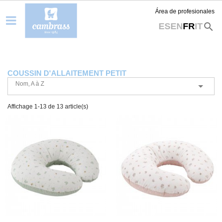
Área de profesionales
search
ES
EN
FR
IT
COUSSIN D'ALLAITEMENT PETIT
Nom, A à Z

Affichage 1-13 de 13 article(s)