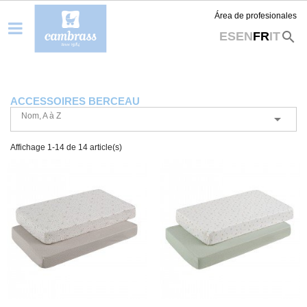
Área de profesionales
search
ES
EN
FR
IT
ACCESSOIRES BERCEAU
Nom, A à Z

Affichage 1-14 de 14 article(s)