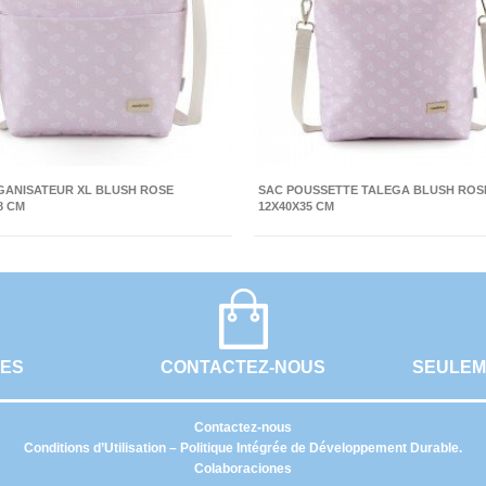
GANISATEUR XL BLUSH ROSE
SAC POUSSETTE TALEGA BLUSH ROS
8 CM
12X40X35 CM
UES
CONTACTEZ-NOUS
SEULEM
Contactez-nous
Conditions d’Utilisation – Politique Intégrée de Développement Durable.
Colaboraciones