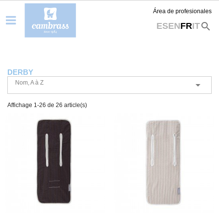
Área de profesionales
search
ES
EN
FR
IT
DERBY
Nom, A à Z

Affichage 1-26 de 26 article(s)