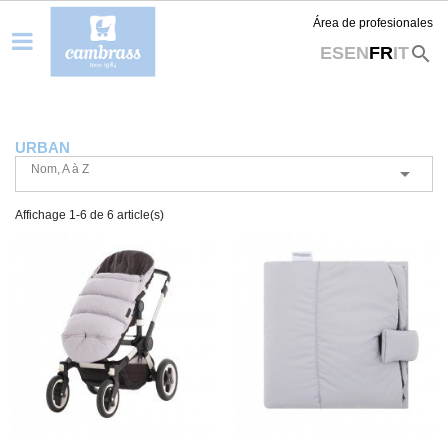
Área de profesionales
search
ES
EN
FR
IT
URBAN
Nom, A à Z

Affichage 1-6 de 6 article(s)