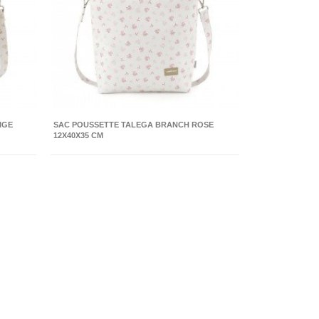
IGE
SAC POUSSETTE TALEGA BRANCH ROSE
12X40X35 CM