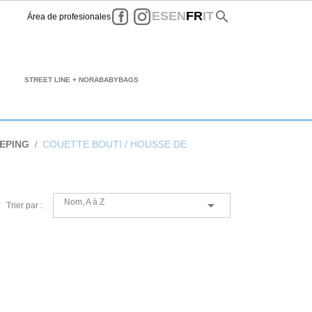
Facebook
Instagram
search
ES
EN
FR
IT
Área de profesionales
STREET LINE + NORABABYBAGS
EPING
COUETTE BOUTI / HOUSSE DE
Nom, A à Z

Trier par :