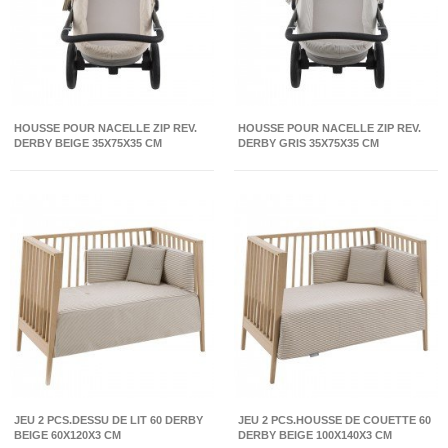
HOUSSE POUR NACELLE ZIP REV.
HOUSSE POUR NACELLE ZIP REV.
DERBY BEIGE 35X75X35 CM
DERBY GRIS 35X75X35 CM
JEU 2 PCS.DESSU DE LIT 60 DERBY
JEU 2 PCS.HOUSSE DE COUETTE 60
BEIGE 60X120X3 CM
DERBY BEIGE 100X140X3 CM