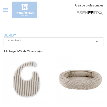
Área de profesionales
search
ES
EN
FR
IT
DERBY
Nom, A à Z

Affichage 1-22 de 22 article(s)