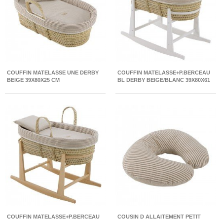
COUFFIN MATELASSE UNE DERBY
COUFFIN MATELASSE+P.BERCEAU
BEIGE 39X80X25 CM
BL DERBY BEIGE/BLANC 39X80X61
CM
COUFFIN MATELASSE+P.BERCEAU
COUSIN D ALLAITEMENT PETIT