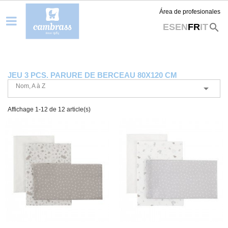
Área de profesionales
search
ES
EN
FR
IT
JEU 3 PCS. PARURE DE BERCEAU 80X120 CM
Nom, A à Z

Affichage 1-12 de 12 article(s)