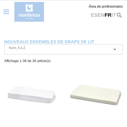
Área de profesionales
search
ES
EN
FR
IT
NOUVEAUX ENSEMBLES DE DRAPS DE LIT
Nom, A à Z

Affichage 1-36 de 36 article(s)