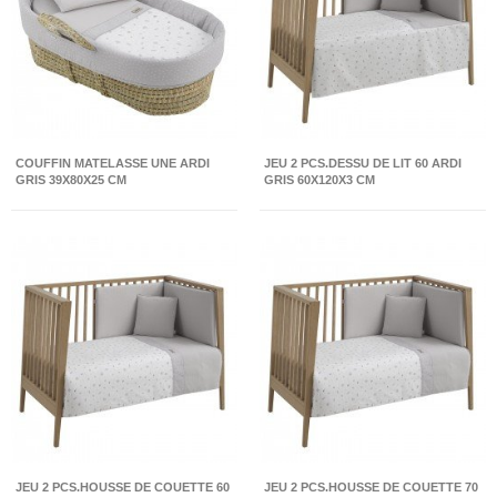
COUFFIN MATELASSE UNE ARDI
JEU 2 PCS.DESSU DE LIT 60 ARDI
GRIS 39X80X25 CM
GRIS 60X120X3 CM
JEU 2 PCS.HOUSSE DE COUETTE 60
JEU 2 PCS.HOUSSE DE COUETTE 70