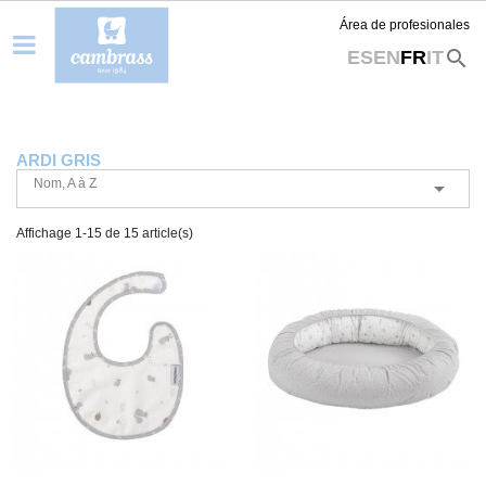
Área de profesionales
search
ES
EN
FR
IT
ARDI GRIS
Nom, A à Z

Affichage 1-15 de 15 article(s)