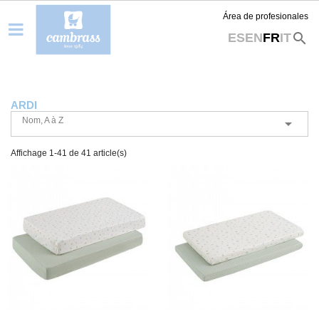
Área de profesionales
search
ES
EN
FR
IT
ARDI
Nom, A à Z

Affichage 1-41 de 41 article(s)