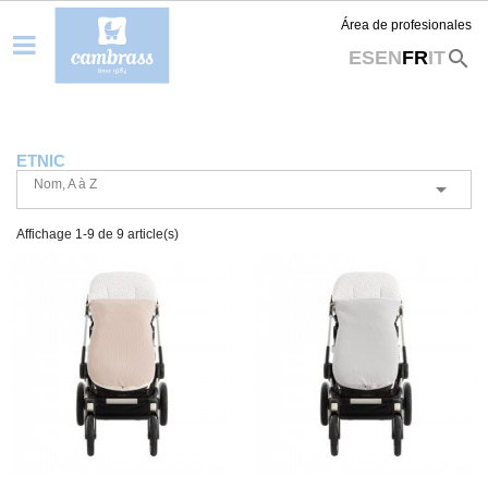
Área de profesionales
search
ES
EN
FR
IT
ETNIC
Nom, A à Z

Affichage 1-9 de 9 article(s)