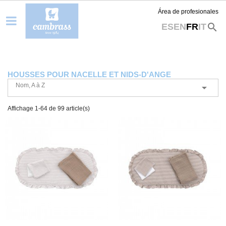
Área de profesionales
search
ES
EN
FR
IT
HOUSSES POUR NACELLE ET NIDS-D'ANGE
Nom, A à Z

Affichage 1-64 de 99 article(s)