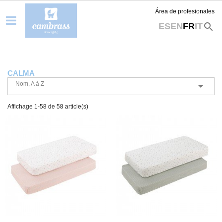
Área de profesionales
search
ES
EN
FR
IT
CALMA
Nom, A à Z

Affichage 1-58 de 58 article(s)