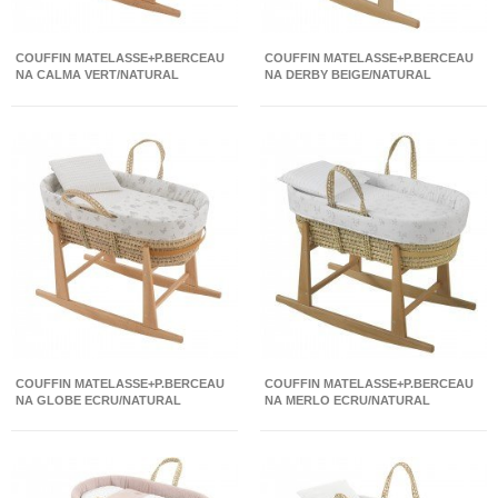
COUFFIN MATELASSE+P.BERCEAU
COUFFIN MATELASSE+P.BERCEAU
NA CALMA VERT/NATURAL
NA DERBY BEIGE/NATURAL
39X80X61 CM
39X80X61 CM
COUFFIN MATELASSE+P.BERCEAU
COUFFIN MATELASSE+P.BERCEAU
NA GLOBE ECRU/NATURAL
NA MERLO ECRU/NATURAL
39X80X61 CM
39X80X61 CM