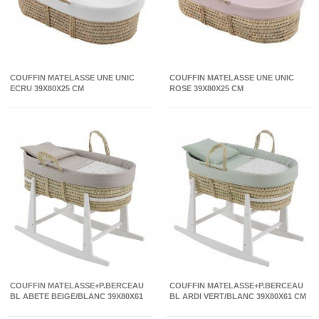
COUFFIN MATELASSE UNE UNIC
COUFFIN MATELASSE UNE UNIC
ECRU 39X80X25 CM
ROSE 39X80X25 CM
COUFFIN MATELASSE+P.BERCEAU
COUFFIN MATELASSE+P.BERCEAU
BL ABETE BEIGE/BLANC 39X80X61
BL ARDI VERT/BLANC 39X80X61 CM
CM