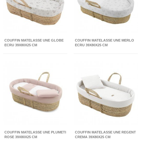
COUFFIN MATELASSE UNE GLOBE
COUFFIN MATELASSE UNE MERLO
ECRU 39X80X25 CM
ECRU 39X80X25 CM
COUFFIN MATELASSE UNE PLUMETI
COUFFIN MATELASSE UNE REGENT
ROSE 39X80X25 CM
CREMA 39X80X25 CM