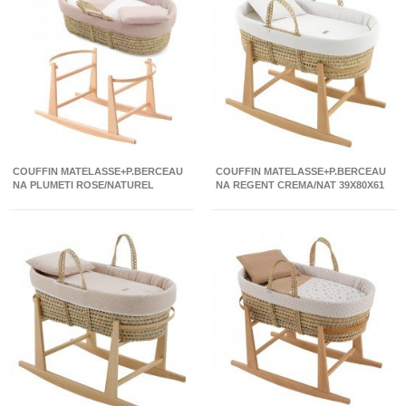
COUFFIN MATELASSE+P.BERCEAU
COUFFIN MATELASSE+P.BERCEAU
NA PLUMETI ROSE/NATUREL
NA REGENT CREMA/NAT 39X80X61
39X80X61 CM
CM