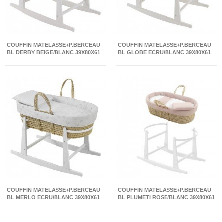
COUFFIN MATELASSE+P.BERCEAU
COUFFIN MATELASSE+P.BERCEAU
BL DERBY BEIGE/BLANC 39X80X61
BL GLOBE ECRU/BLANC 39X80X61
CM
CM
COUFFIN MATELASSE+P.BERCEAU
COUFFIN MATELASSE+P.BERCEAU
BL MERLO ECRU/BLANC 39X80X61
BL PLUMETI ROSE/BLANC 39X80X61
CM
CM