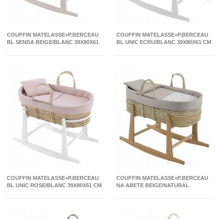
COUFFIN MATELASSE+P.BERCEAU
COUFFIN MATELASSE+P.BERCEAU
BL SENDA BEIGE/BLANC 39X80X61
BL UNIC ECRU/BLANC 39X80X61 CM
CM
COUFFIN MATELASSE+P.BERCEAU
COUFFIN MATELASSE+P.BERCEAU
BL UNIC ROSE/BLANC 39X80X61 CM
NA ABETE BEIGE/NATURAL
39X80X61 CM