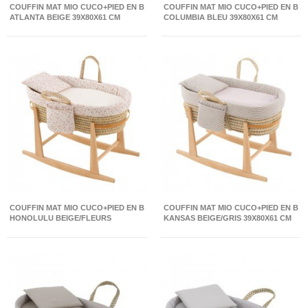
COUFFIN MAT MIO CUCO+PIED EN B
COUFFIN MAT MIO CUCO+PIED EN B
ATLANTA BEIGE 39X80X61 CM
COLUMBIA BLEU 39X80X61 CM
COUFFIN MAT MIO CUCO+PIED EN B
COUFFIN MAT MIO CUCO+PIED EN B
HONOLULU BEIGE/FLEURS
KANSAS BEIGE/GRIS 39X80X61 CM
39X80X61 CM