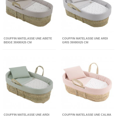
COUFFIN MATELASSE UNE ABETE
COUFFIN MATELASSE UNE ARDI
BEIGE 39X80X25 CM
GRIS 39X80X25 CM
COUFFIN MATELASSE UNE ARDI
COUFFIN MATELASSE UNE CALMA