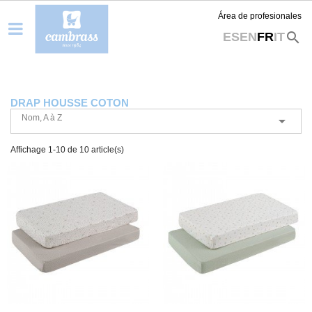
Área de profesionales
search
ES
EN
FR
IT
DRAP HOUSSE COTON
Nom, A à Z

Affichage 1-10 de 10 article(s)