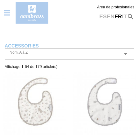
Área de profesionales
search
ES
EN
FR
IT
ACCESSORIES
Nom, A à Z

Affichage 1-64 de 179 article(s)