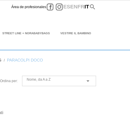
Facebook
Instagram
search
ES
EN
FR
IT
Área de profesionales
STREET LINE + NORABABYBAGS
VESTIRE IL BAMBINO
G
PARACOLPI DOCO
Nome, da A a Z

Ordina per:
ti