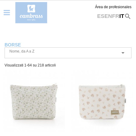
Área de profesionales
search
ES
EN
FR
IT
BORSE
Nome, da A a Z

Visualizzati 1-64 su 218 articoli