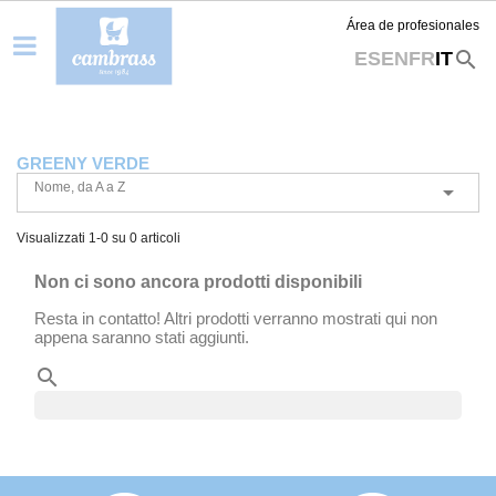
Área de profesionales
search
ES
EN
FR
IT
GREENY VERDE
Nome, da A a Z

Visualizzati 1-0 su 0 articoli
Non ci sono ancora prodotti disponibili
Resta in contatto! Altri prodotti verranno mostrati qui non
appena saranno stati aggiunti.
search