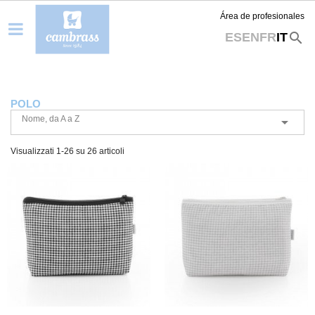
Área de profesionales
search
ES
EN
FR
IT
POLO
Nome, da A a Z

Visualizzati 1-26 su 26 articoli