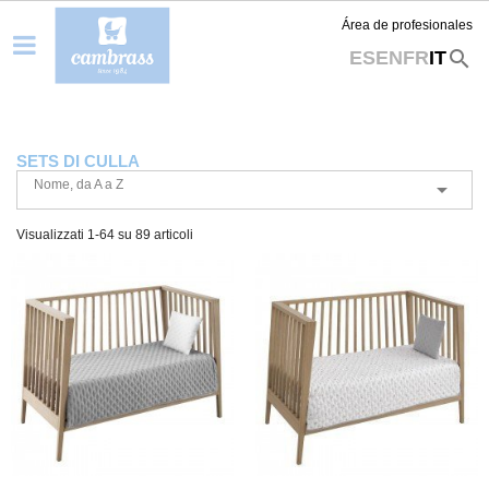
Área de profesionales
search
ES
EN
FR
IT
SETS DI CULLA
Nome, da A a Z

Visualizzati 1-64 su 89 articoli