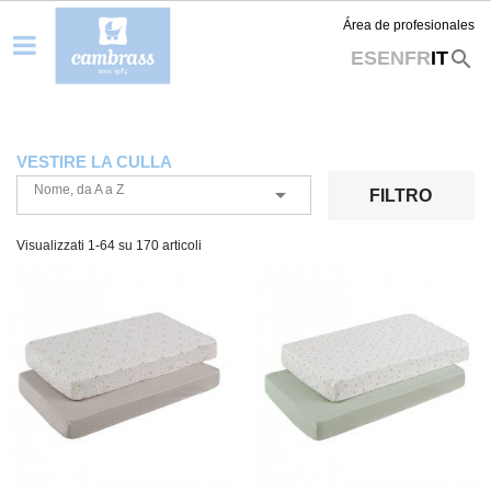
Área de profesionales
search
ES
EN
FR
IT
VESTIRE LA CULLA
Nome, da A a Z

FILTRO
Visualizzati 1-64 su 170 articoli