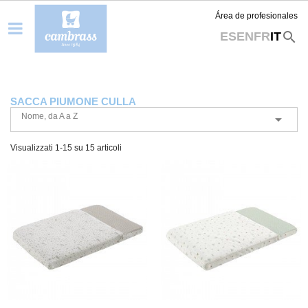
Área de profesionales
search
ES
EN
FR
IT
SACCA PIUMONE CULLA
Nome, da A a Z

Visualizzati 1-15 su 15 articoli