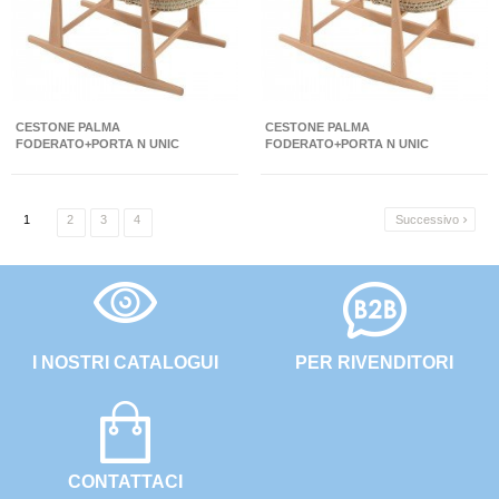
CESTONE PALMA
CESTONE PALMA
FODERATO+PORTA N UNIC
FODERATO+PORTA N UNIC
CRUDO/NATURAL 39X80X61 CM
ROSA/NATURAL 39X80X61 CM
1
2
3
4
Successivo

I NOSTRI CATALOGUI
PER RIVENDITORI
CONTATTACI