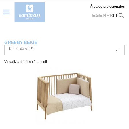
Área de profesionales
search
ES
EN
FR
IT
GREENY BEIGE
Nome, da A a Z

Visualizzati 1-1 su 1 articoli