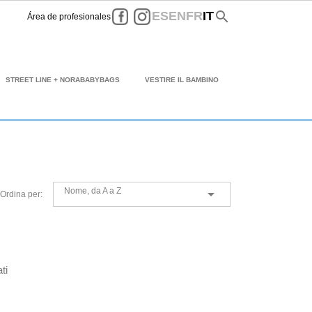
Facebook
Instagram
search
ES
EN
FR
IT
Área de profesionales
STREET LINE + NORABABYBAGS
VESTIRE IL BAMBINO
Nome, da A a Z

Ordina per:
ti