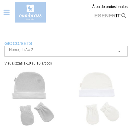
Área de profesionales
search
ES
EN
FR
IT
GIOCO/SETS
Nome, da A a Z

Visualizzati 1-10 su 10 articoli