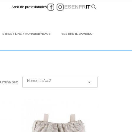
Facebook
Instagram
search
ES
EN
FR
IT
Área de profesionales
STREET LINE + NORABABYBAGS
VESTIRE IL BAMBINO
Nome, da A a Z

Ordina per: