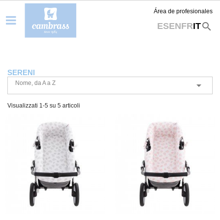
Área de profesionales
search
ES
EN
FR
IT
SERENI
Nome, da A a Z

Visualizzati 1-5 su 5 articoli