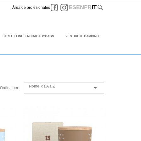
Facebook
Instagram
search
ES
EN
FR
IT
Área de profesionales
STREET LINE + NORABABYBAGS
VESTIRE IL BAMBINO
Nome, da A a Z

Ordina per: