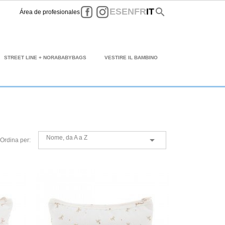
Facebook
Instagram
search
ES
EN
FR
IT
Área de profesionales
STREET LINE + NORABABYBAGS
VESTIRE IL BAMBINO
Nome, da A a Z

Ordina per: