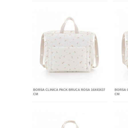
BORSA CLINICA PACK BRUCA ROSA 16X43X37
BORSA C
CM
CM