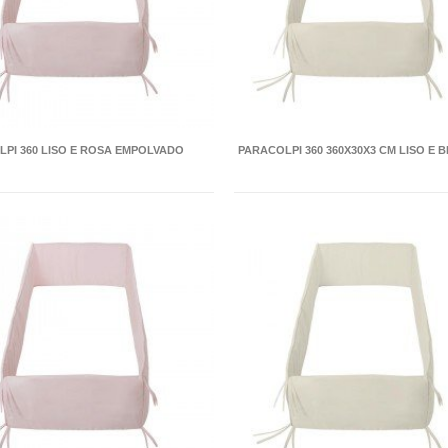
PI 360 LISO E ROSA EMPOLVADO
PARACOLPI 360 360X30X3 CM LISO E B