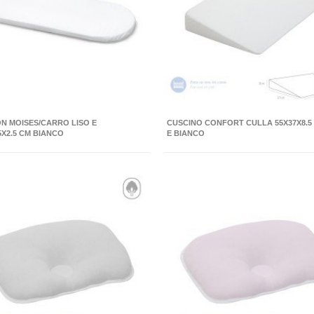
N MOISES/CARRO LISO E
CUSCINO CONFORT CULLA 55X37X8.5
.5X2.5 CM BIANCO
E BIANCO