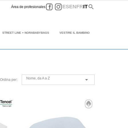
Facebook
Instagram
search
ES
EN
FR
IT
Área de profesionales
STREET LINE + NORABABYBAGS
VESTIRE IL BAMBINO
Nome, da A a Z

Ordina per: