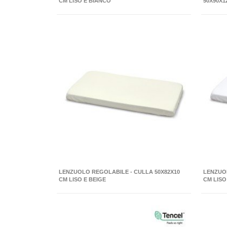
CM LISO E BIANCO
50X90X1
LENZUOLO REGOLABILE - CULLA 50X82X10
LENZUOL
CM LISO E BEIGE
CM LISO