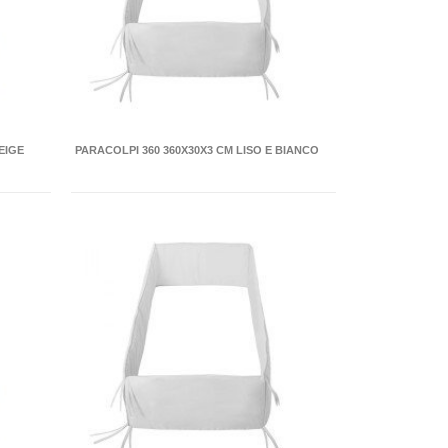
EIGE
PARACOLPI 360 360X30X3 CM LISO E BIANCO