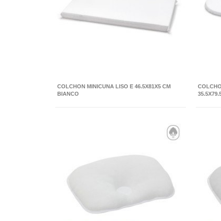
COLCHON MINICUNA LISO E 46.5X81X5 CM
COLCHO
BIANCO
35.5X79