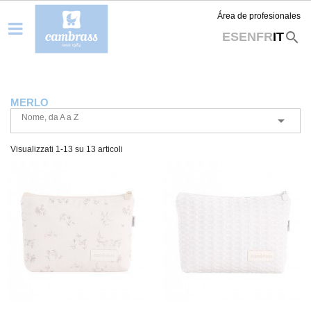
Área de profesionales
search
ES
EN
FR
IT
MERLO
Nome, da A a Z

Visualizzati 1-13 su 13 articoli